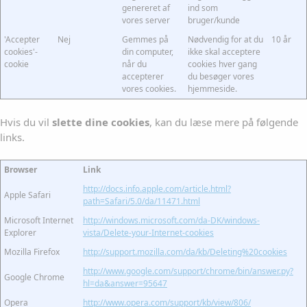
genereret af
ind som
vores server
bruger/kunde
'Accepter
Nej
Gemmes på
Nødvendig for at du
10 år
cookies'-
din computer,
ikke skal acceptere
cookie
når du
cookies hver gang
accepterer
du besøger vores
vores cookies.
hjemmeside.
Hvis du vil
slette dine cookies
, kan du læse mere på følgende
links.
Browser
Link
http://docs.info.apple.com/article.html?
Apple Safari
path=Safari/5.0/da/11471.html
Microsoft Internet
http://windows.microsoft.com/da-DK/windows-
Explorer
vista/Delete-your-Internet-cookies
Mozilla Firefox
http://support.mozilla.com/da/kb/Deleting%20cookies
http://www.google.com/support/chrome/bin/answer.py?
Google Chrome
hl=da&answer=95647
Opera
http://www.opera.com/support/kb/view/806/